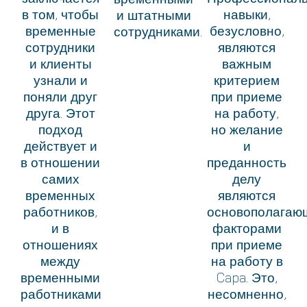
в том, чтобы
навыки,
и штатными
временные
безусловно,
сотрудниками.
сотрудники
являются
и клиенты
важным
узнали и
критерием
поняли друг
при приеме
друга. Этот
на работу,
подход
но желание
действует и
и
в отношении
преданность
самих
делу
временных
являются
работников,
основополагаю
и в
факторами
отношениях
при приеме
между
на работу в
временными
Capa. Это,
работниками
несомненно,