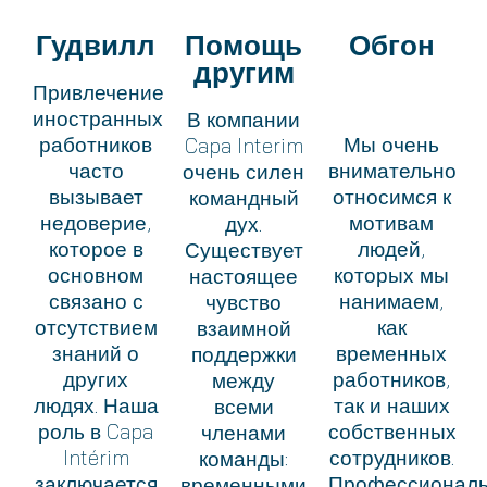
Гудвилл
Помощь
Обгон
другим
Привлечение
иностранных
В компании
работников
Мы очень
Capa Interim
часто
внимательно
очень силен
вызывает
относимся к
командный
недоверие,
мотивам
дух.
которое в
людей,
Существует
основном
которых мы
настоящее
связано с
нанимаем,
чувство
отсутствием
как
взаимной
знаний о
временных
поддержки
других
работников,
между
людях. Наша
так и наших
всеми
роль в Capa
собственных
членами
Intérim
сотрудников.
команды:
заключается
Профессионал
временными