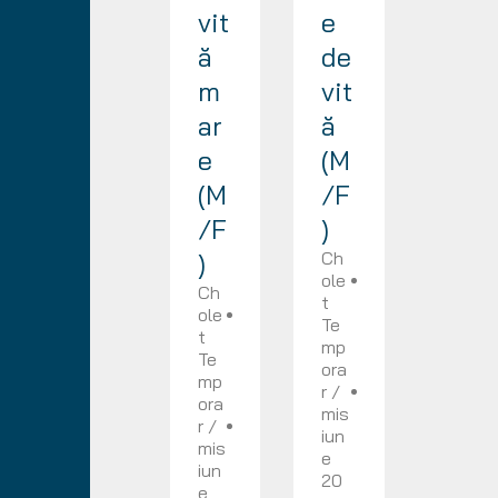
vit
e
ă
de
m
vit
ar
ă
e
(M
(M
/F
/F
)
)
Ch
ole
Ch
t
ole
Te
t
mp
Te
ora
mp
r /
ora
mis
r /
iun
mis
e
iun
20
e