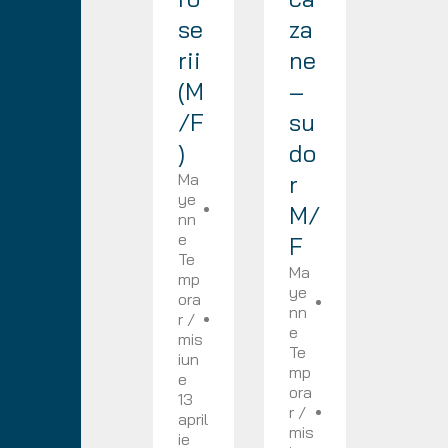
se
za
rii
ne
(M
–
/F
su
)
do
Ma
r
ye
M/
nn
e
F
Te
Ma
mp
ye
ora
nn
r /
e
mis
Te
iun
mp
e
ora
13
r /
april
mis
ie