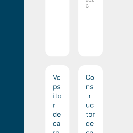
202
6
Vo
Co
ps
ns
ito
tr
r
uc
de
tor
ca
de
ro
ca