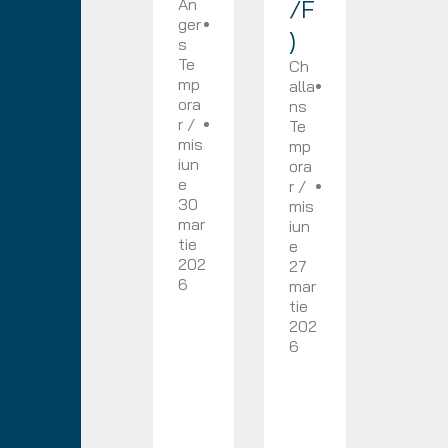
An
/F
ger
)
s
Te
Ch
mp
alla
ora
ns
r /
Te
mis
mp
iun
ora
e
r /
30
mis
mar
iun
tie
e
202
27
6
mar
tie
202
6