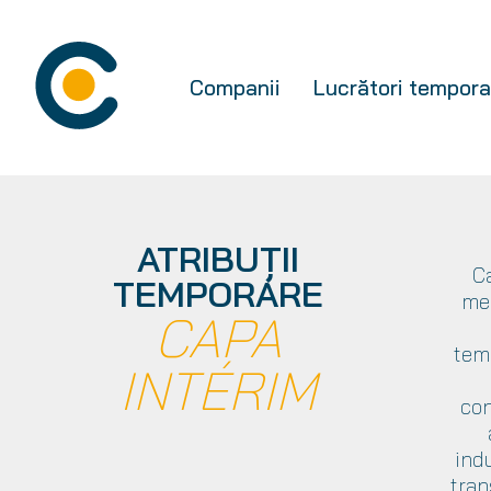
Companii
Lucrători tempora
ATRIBUȚII
C
TEMPORARE
mer
CAPA
temp
INTÉRIM
con
indu
tran