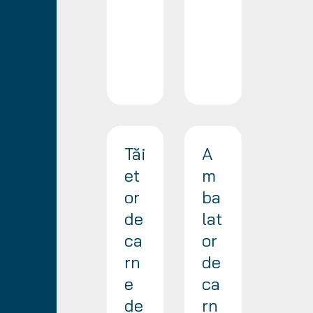
Tăi
A
et
m
or
ba
de
lat
ca
or
rn
de
e
ca
de
rn