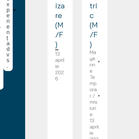
a
iza
tri
x
p
re
c
e
o
ri
n
(M
(M
e
r
n
/F
/F
a
ț
)
)
a
d
e
Ma
13
v
ye
april
s
e
nn
.
ie
d
e
202
Te
6
mp
ora
r /
mis
iun
e
13
april
ie