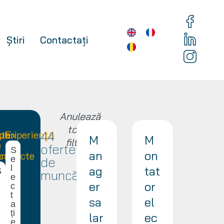
Știri
Contactați
Anulează
toate
44
te
ul
puri
Experiență
M
M
filtrele
e
oferte
S
an
on
icare
ontracte
e
de
l
ag
tat
S
muncă
e
e
er
or
c
t
e
sa
el
a
ți
lar
ec
e